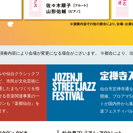
演奏内容により会場が変更になる場合がございます。 ※都合により、
ルや仙台クラシックフ
ど、市民が文化芸術に
通したまちづくりを指
仙台市定禅寺通を
ける音楽関連事業の一
開催。プロアマ5
ウンも『楽都仙台』を
トが国内外から
ます。
楽フェスティバ